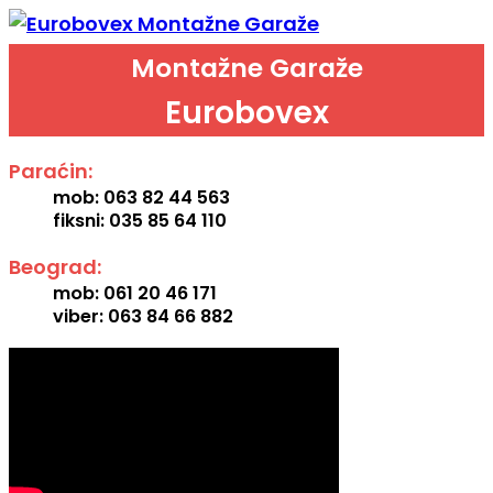
Montažne Garaže
Eurobovex
Paraćin:
mob: 063 82 44 563
fiksni: 035 85 64 110
Beograd:
mob: 061 20 46 171
viber: 063 84 66 882