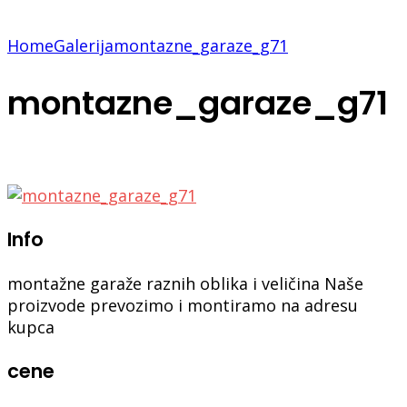
Home
Galerija
montazne_garaze_g71
montazne_garaze_g71
Info
montažne garaže raznih oblika i veličina Naše
proizvode prevozimo i montiramo na adresu
kupca
cene