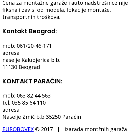
Cena za montažne garaže i auto nadstrešnice nije
fiksna i zavisi od modela, lokacije montaže,
transportnih troškova.
Kontakt Beograd:
mob: 061/20-46-171
adresa:
naselje Kaludjerica b.b.
11130 Beograd
KONTAKT PARAĆIN:
mob: 063 82 44 563
tel: 035 85 64 110
adresa:
Naselje Zmič b.b 35250 Paraćin
EUROBOVEX
© 2017 | izarada montžnih garaža