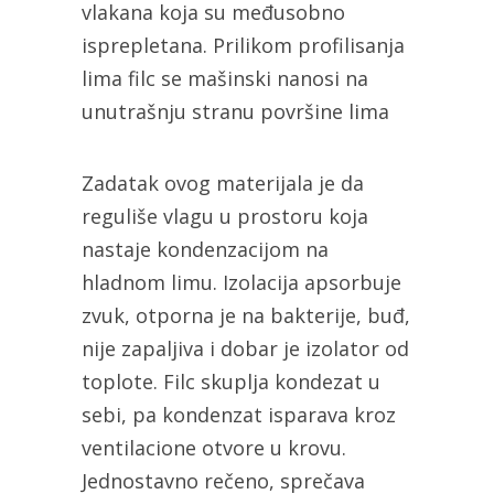
vlakana koja su međusobno
isprepletana. Prilikom profilisanja
lima filc se mašinski nanosi na
unutrašnju stranu površine lima
Zadatak ovog materijala je da
reguliše vlagu u prostoru koja
nastaje kondenzacijom na
hladnom limu. Izolacija apsorbuje
zvuk, otporna je na bakterije, buđ,
nije zapaljiva i dobar je izolator od
toplote. Filc skuplja kondezat u
sebi, pa kondenzat isparava kroz
ventilacione otvore u krovu.
Jednostavno rečeno, sprečava