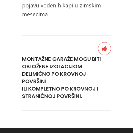
pojavu vodenih kapi u zimskim
mesecima.
MONTAŽNE GARAŽE MOGU BITI
OBLOŽENE IZOLACIJOM
DELIMIČNO PO KROVNOJ
POVRŠINI
ILI KOMPLETNO PO KROVNOJ I
STRANIČNOJ POVRŠINI.