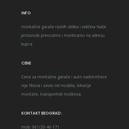
INFO
montažne garaže raznih oblika i veličina Naše
proizvode prevozimo i montiramo na adresu
kupca
CENE
Cena za montažne garaže i auto nadstrešnice
nije fiksna i zavisi od modela, lokacije
montaže, transportnih troškova.
KONTAKT BEOGRAD:
mob: 061/20-46-171