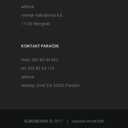
adresa:
naselje Kaludjerica b.b.
11130 Beograd
KONTAKT PARAĆIN:
mob: 063 82 44 563
tel: 035 85 64 110
adresa:
Naselje Zmič b.b 35250 Paraćin
EUROBOVEX
© 2017 | izarada montžnih