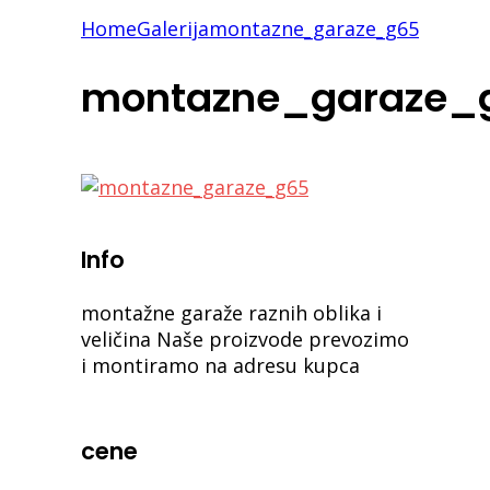
Home
Galerija
montazne_garaze_g65
montazne_garaze_
Info
montažne garaže raznih oblika i
veličina Naše proizvode prevozimo
i montiramo na adresu kupca
cene