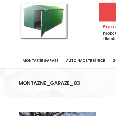
Parać
mob: 
fiksni
MONTAŽNE GARAŽE
AUTO NADSTREŠNICE
G
MONTAZNE_GARAZE_03