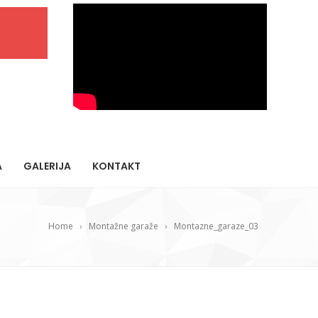
A
GALERIJA
KONTAKT
Home
Montažne garaže
Montazne_garaze_03