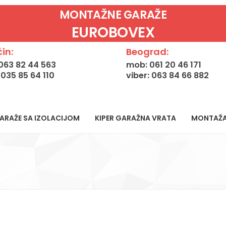
MONTAŽNE GARAŽE
EUROBOVEX
in:
Beograd:
063 82 44 563
mob: 061 20 46 171
: 035 85 64 110
viber: 063 84 66 882
ARAŽE SA IZOLACIJOM
KIPER GARAŽNA VRATA
MONTAŽ