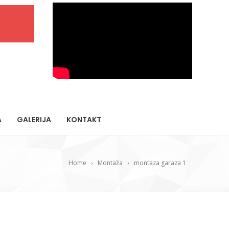
A
GALERIJA
KONTAKT
Home
Montaža
montaza garaza 1