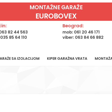
MONTAŽNE GARAŽE
EUROBOVEX
in:
Beograd:
063 82 44 563
mob: 061 20 46 171
: 035 85 64 110
viber: 063 84 66 882
ARAŽE SA IZOLACIJOM
KIPER GARAŽNA VRATA
MONTAŽ