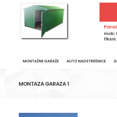
Parać
mob: 
fiksni
MONTAŽNE GARAŽE
AUTO NADSTREŠNICE
G
MONTAZA GARAZA 1