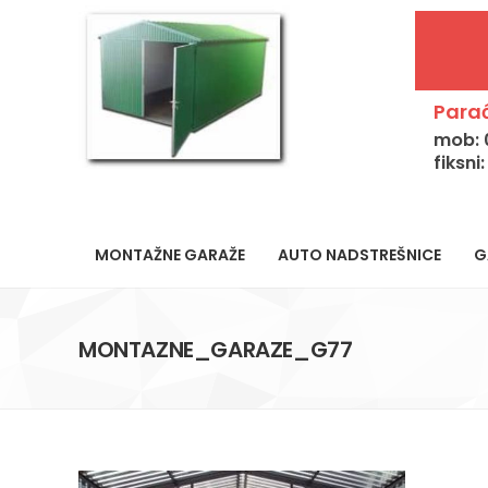
Parać
mob: 
fiksni
MONTAŽNE GARAŽE
AUTO NADSTREŠNICE
G
MONTAZNE_GARAZE_G77