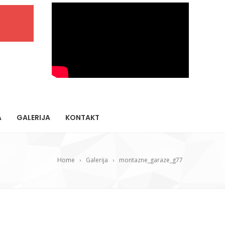
A
GALERIJA
KONTAKT
Home
Galerija
montazne_garaze_g77