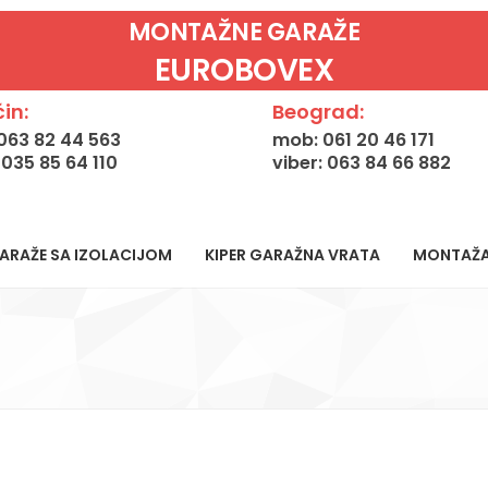
MONTAŽNE GARAŽE
EUROBOVEX
in:
Beograd:
063 82 44 563
mob: 061 20 46 171
: 035 85 64 110
viber: 063 84 66 882
ARAŽE SA IZOLACIJOM
KIPER GARAŽNA VRATA
MONTAŽ