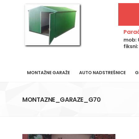
Parać
mob: 
fiksni
MONTAŽNE GARAŽE
AUTO NADSTREŠNICE
G
MONTAZNE_GARAZE_G70