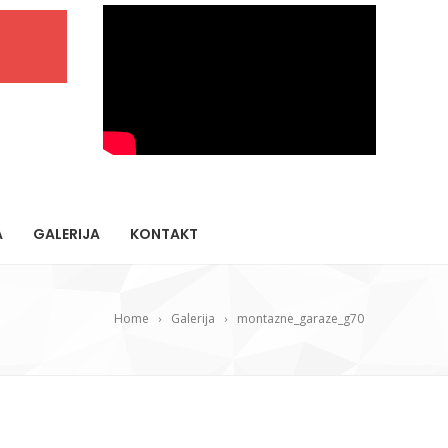
A
GALERIJA
KONTAKT
Home
Galerija
montazne_garaze_g70