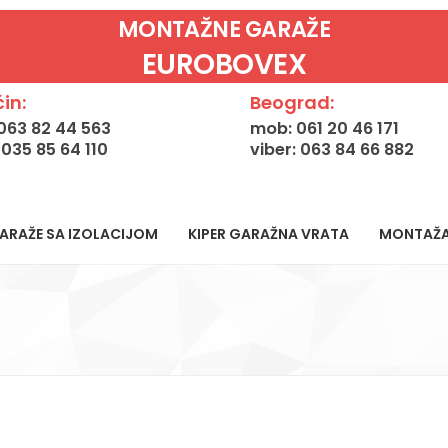
MONTAŽNE GARAŽE
EUROBOVEX
in:
Beograd:
063 82 44 563
mob: 061 20 46 171
: 035 85 64 110
viber: 063 84 66 882
ARAŽE SA IZOLACIJOM
KIPER GARAŽNA VRATA
MONTAŽ