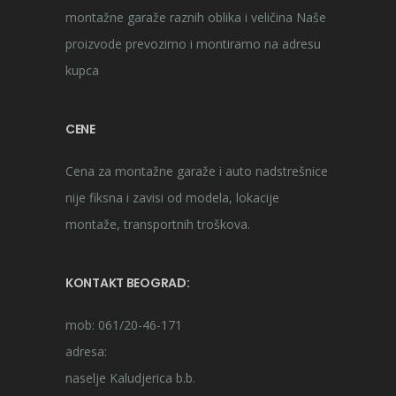
montažne garaže raznih oblika i veličina Naše
proizvode prevozimo i montiramo na adresu
kupca
CENE
Cena za montažne garaže i auto nadstrešnice
nije fiksna i zavisi od modela, lokacije
montaže, transportnih troškova.
KONTAKT BEOGRAD:
mob: 061/20-46-171
adresa:
naselje Kaludjerica b.b.