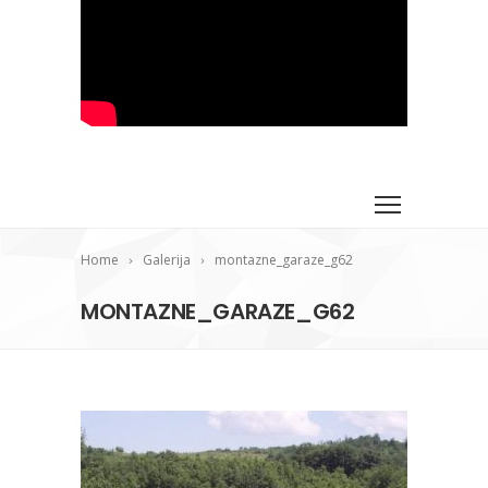
Home
Galerija
montazne_garaze_g62
MONTAZNE_GARAZE_G62